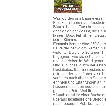
Was würden uns Bäume erzähle
Fast zehn Jahre nach Erschei
Bäume hat die Forschung so vi
dass es an der Zeit ist, die B
lassen. Dazu leiht ihnen Deuts
seine Stimme:
Erstmals lässt er eine 250 Jahr
Laufe der Zeit - vom Samen bi
widerfährt, welche Gefahren ihr
begegnen, wie sich »Familie« f
und Überleben im Wald genau fu
Unglaubliches, durch neueste 
Bestätigtes: Bäume verständigen
miteinander, sie können also hö
verfügen auch über ein Sehve
erinnern und Erfahrungen an i
Basierend auf den neuesten Er
gelingt es Peter Wohlleben, in 
»Autobiografie« einer Buche d
überaus facettenreiche Biolog
naturliebenden Publikum auf un