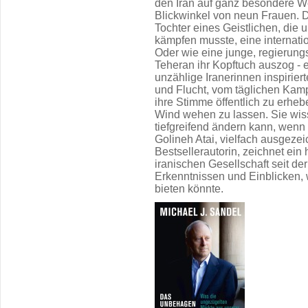
den Iran auf ganz besondere We
Blickwinkel von neun Frauen. Da
Tochter eines Geistlichen, die 
kämpfen musste, eine internatio
Oder wie eine junge, regierungs
Teheran ihr Kopftuch auszog - e
unzählige Iranerinnen inspirier
und Flucht, vom täglichen Kamp
ihre Stimme öffentlich zu erhe
Wind wehen zu lassen. Sie wis
tiefgreifend ändern kann, wenn 
Golineh Atai, vielfach ausgezei
Bestsellerautorin, zeichnet ei
iranischen Gesellschaft seit de
Erkenntnissen und Einblicken,
bieten könnte.