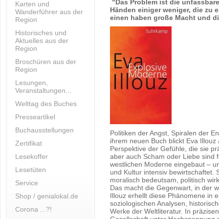
"Das Problem ist die unfassbar
Karten und
Händen einiger weniger, die zu e
Wanderführer aus der
einen haben große Macht und die
Region
Historisches und
Aktuelles aus der
Region
Broschüren aus der
Region
Lesungen,
Veranstaltungen...
Welttag des Buches
Presseartikel
Buchausstellungen
Politiken der Angst, Spiralen der 
ihrem neuen Buch blickt Eva Illouz
Zertifikat
Perspektive der Gefühle, die sie p
Lesekoffer
aber auch Scham oder Liebe sind f
westlichen Moderne eingebaut – un
Lesetüten
und Kultur intensiv bewirtschaftet. 
moralisch bedeutsam, politisch wi
Service
Das macht die Gegenwart, in der wir
Illouz erhellt diese Phänomene in 
Shop / genialokal.de
soziologischen Analysen, historisc
Corona ...?!
Werke der Weltliteratur. In präzise