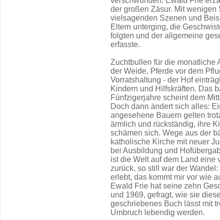
verschwunden. Ewald Frie erzäh
der großen Zäsur. Mit wenigen 
vielsagenden Szenen und Beispi
Eltern unterging, die Geschwi
folgten und der allgemeine ges
erfasste.
Zuchtbullen für die monatliche
der Weide, Pferde vor dem Pflug
Vorratshaltung - der Hof einträg
Kindern und Hilfskräften. Das 
Fünfzigerjahre scheint dem Mitte
Doch dann ändert sich alles: 
angesehene Bauern gelten trotz 
ärmlich und rückständig, ihre K
schämen sich. Wege aus der bä
katholische Kirche mit neuer Jug
bei Ausbildung und Hofübergab
ist die Welt auf dem Land eine 
zurück, so still war der Wandel
erlebt, das kommt mir vor wie 
Ewald Frie hat seine zehn Ges
und 1969, gefragt, wie sie dies
geschriebenes Buch lässt mit t
Umbruch lebendig werden.