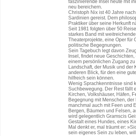
faszinierende Insel heute mit i
neu bereichern.
Christoph Nix ist 40 Jahre nac
Sardinien gereist. Dem philoso
Praktiker über seine Herkunft 
Seit 1981 folgten über 50 Reisen
starkes Band mit weitreichen
Theaterprojekte, eine Oper für
politische Begegnungen.
Sein Tagebuch legt davon Zeug
Insel, findet neue Geschichten,
einem persönlichen Zugang zu 
Landschaft, der Musik und der K
anderen Blick, für den eine gu
hilfreich sein können.
Wenig Sprachkenntnisse sind ke
Suchbewegung. Der Rest fällt 
Kirchen, Volkshäuser, Häfen, Fe
Begegnung mit Menschen, der 
manchmal auch mit Feen und 
Bergen, Bäumen und Felsen, au
wird gelegentlich Gramscis Ge
Gestalt eines Hundes, eines Ki
Mal denkt er, mal träumt er: »Si
sein eigenes Sein zu leben, wil