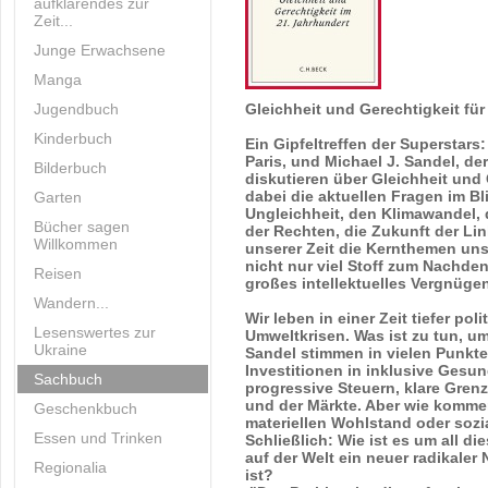
aufklärendes zur
Zeit...
Junge Erwachsene
Manga
Jugendbuch
Gleichheit und Gerechtigkeit für
Kinderbuch
Ein Gipfeltreffen der Superstar
Paris, und Michael J. Sandel, de
Bilderbuch
diskutieren über Gleichheit und 
dabei die aktuellen Fragen im Bl
Garten
Ungleichheit, den Klimawandel, 
Bücher sagen
der Rechten, die Zukunft der Li
Willkommen
unserer Zeit die Kernthemen unse
nicht nur viel Stoff zum Nachde
Reisen
großes intellektuelles Vergnüge
Wandern...
Wir leben in einer Zeit tiefer pol
Lesenswertes zur
Umweltkrisen. Was ist zu tun, u
Ukraine
Sandel stimmen in vielen Punkt
Investitionen in inklusive Gesu
Sachbuch
progressive Steuern, klare Gren
und der Märkte. Aber wie kommen
Geschenkbuch
materiellen Wohlstand oder sozi
Essen und Trinken
Schließlich: Wie ist es um all d
auf der Welt ein neuer radikale
Regionalia
ist?