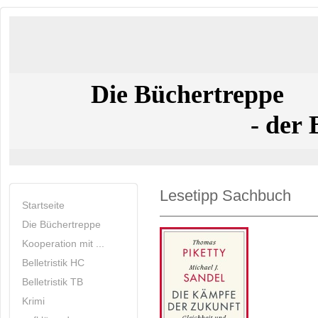
Die Büchertreppe
- der Buchla
Lesetipp Sachbuch
Startseite
Die Büchertreppe
Kooperation mit ...
Belletristik HC
Belletristik TB
Krimi