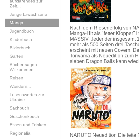
aufklärendes zur
Zeit...
Junge Erwachsene
Manga
Nach dem Riesenerfolg von N
Jugendbuch
Manga-Hit als "fetter Kloppe
MASSIV. Jeder der insgesamt 1
Kinderbuch
mehr als 500 Seiten drei Tas
Bilderbuch
erscheint mit neuen Covern. De
Toriyama als Neuedition zum 
Garten
sieben Dragon Balls kann wied
Bücher sagen
Willkommen
Reisen
Wandern...
Lesenswertes zur
Ukraine
Sachbuch
Geschenkbuch
Essen und Trinken
Regionalia
NARUTO Neuedition Die fette 