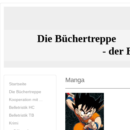
Die Büchertreppe
- der Buchla
Manga
Startseite
Die Büchertreppe
Kooperation mit ...
Belletristik HC
Belletristik TB
Krimi