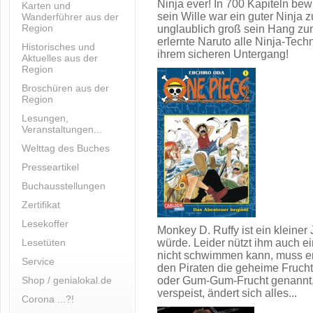
Ninja ever! In 700 Kapiteln bew
Karten und
sein Wille war ein guter Ninja 
Wanderführer aus der
Region
unglaublich groß sein Hang zu
erlernte Naruto alle Ninja-Techn
Historisches und
ihrem sicheren Untergang!
Aktuelles aus der
Region
Broschüren aus der
Region
Lesungen,
Veranstaltungen...
Welttag des Buches
Presseartikel
Buchausstellungen
Zertifikat
Lesekoffer
Monkey D. Ruffy ist ein kleiner
Lesetüten
würde. Leider nützt ihm auch e
nicht schwimmen kann, muss er
Service
den Piraten die geheime Frucht
Shop / genialokal.de
oder Gum-Gum-Frucht genannt,
verspeist, ändert sich alles...
Corona ...?!