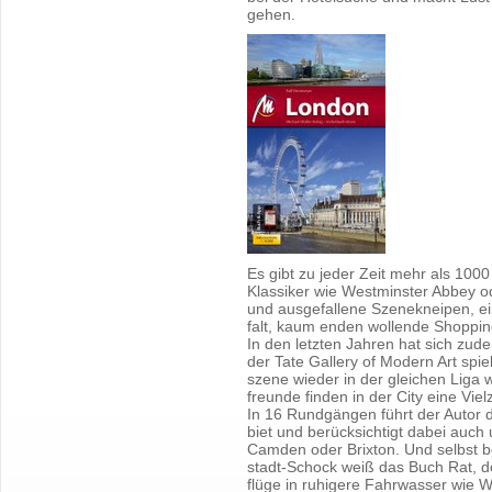
ge­hen.
Es gibt zu jeder Zeit mehr als 1000
Klas­si­ker wie West­mins­ter Abbey o
und aus­ge­fal­le­ne Sze­ne­knei­pen, ei
falt, kaum enden wol­len­de Shop­pi
In den letz­ten Jah­ren hat sich zude
der Tate Gal­le­ry of Mo­dern Art spie
sze­ne wie­der in der glei­chen Liga w
freun­de fin­den in der City eine Viel
In 16 Rund­gän­gen führt der Autor 
biet und be­rück­sich­tigt dabei auch u
Cam­den oder Brix­ton. Und selbst be
stadt-Schock weiß das Buch Rat, denn
flü­ge in ru­hi­ge­re Fahr­was­ser wie