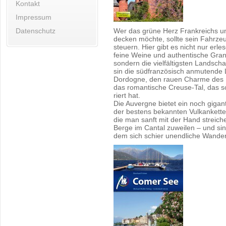
Kontakt
Impressum
Datenschutz
Wer das grüne Herz Frank­reichs un
de­cken möch­te, soll­te sein Fahr­ze
steu­ern. Hier gibt es nicht nur er­le­s
feine Weine und au­then­ti­sche Gra­n
son­dern die viel­fäl­tigs­ten Land­sch
sin die süd­fran­zö­sisch an­mu­ten­de L
Dordo­gne, den rauen Charme des Ho
das ro­man­ti­sche Creu­se-Tal, das s
riert hat.
Die Au­ver­gne bie­tet ein noch gi­gan
der bes­tens be­kann­ten Vul­kan­ket­
die man sanft mit der Hand strei­chel
Berge im Can­tal zu­wei­len – und sind
dem sich schier un­end­li­che Wan­der­m