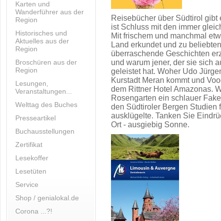
Karten und
Wanderführer aus der
Reisebücher über Südtirol gib
Region
ist Schluss mit den immer gleic
Historisches und
Mit frischem und manchmal etw
Aktuelles aus der
Land erkundet und zu beliebte
Region
überraschende Geschichten erz
Broschüren aus der
und warum jener, der sie sich a
Region
geleistet hat. Woher Udo Jürgen
Kurstadt Meran kommt und Vood
Lesungen,
dem Rittner Hotel Amazonas. W
Veranstaltungen...
Rosengarten ein schlauer Fake
Welttag des Buches
den Südtiroler Bergen Studien 
ausklügelte. Tanken Sie Eindrü
Presseartikel
Ort - ausgiebig Sonne.
Buchausstellungen
Zertifikat
Lesekoffer
Lesetüten
Service
Shop / genialokal.de
Corona ...?!