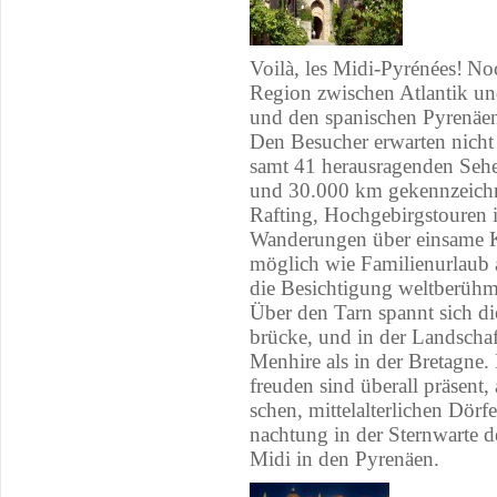
Voilà, les Midi-Py­ré­nées!
Noch
Re­gi­on zwi­schen At­lan­tik un
und den spa­ni­schen Py­re­nä­
Den Be­su­cher er­war­ten nich
samt 41 her­aus­ra­gen­den Se­h
und 30.000 km ge­kenn­zeich­ne
Raf­ting, Hoch­ge­birgs­tou­ren 
Wan­de­run­gen über ein­sa­me 
mög­lich wie Fa­mi­li­en­ur­laub
die Be­sich­ti­gung welt­be­rühm
Über den Tarn spannt sich die 
brü­cke, und in der Land­scha
Menhi­re als in der Bre­ta­gne
freu­den sind über­all prä­sent, 
schen, mit­tel­al­ter­li­chen Dör­
nach­tung in der Stern­war­te
Midi in den Py­re­nä­en.