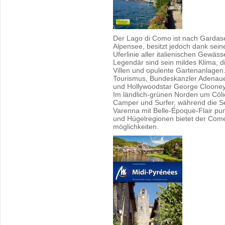
Der Lago di Como ist nach Gar­da­se
Al­pen­see, be­sitzt je­doch dank sei­
Ufer­li­nie aller ita­lie­ni­schen Ge­wäs­s
Le­gen­där sind sein mil­des Klima, die m
Vil­len und opu­len­te Gar­ten­an­la­g
Tou­ris­mus, Bun­des­kanz­ler Ade­nau­
und Hol­ly­wood­star Ge­or­ge Cloo­ne
Im länd­lich-grü­nen Nor­den um Có­li­
Cam­per und Sur­fer, wäh­rend die Se
Va­ren­na mit Belle-Épo­que-Flair punk­
und Hü­gel­re­gio­nen bie­tet der C
mög­lich­kei­ten.