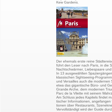
Kew Gar­dens.
Der ehe­mals erste reine Städ­te­rei­s
führt den Leser nach Paris, in die St
Nacht­schwär­mer, Lie­bes­paa­re un
In 13 aus­ge­wähl­ten Spa­zier­gän­g
klas­si­schen Sight­see­ing-Pro­gramm 
und Ver­sailles auch die mo­der­nen Se
etwa das gi­gan­ti­sche Büro- und Ge­s
Gran­de Arche, dem mo­der­nen Tri­ump
Parc de la Vi­let­te mit sei­nem Wahr
Am Schluss jedes Ka­pi­tels fin­det m
ti­scher In­for­ma­tio­nen, an­ge­fan­ge
tio­nen über Re­stau­rants, Sze­ne­kn
Ver­voll­stän­digt wird der Guide durch d