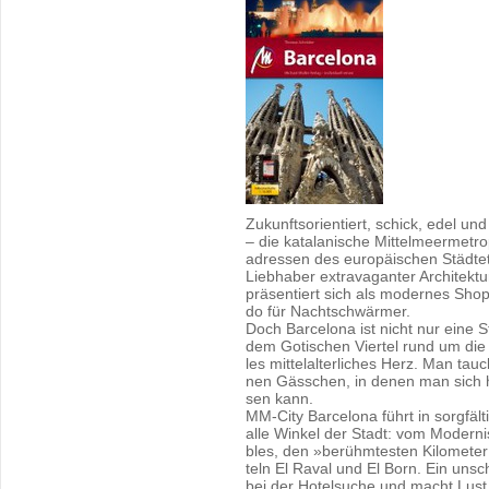
Zu­kunfts­ori­en­tiert, schick, edel 
– die ka­ta­la­ni­sche Mit­tel­meer­me­tr
adres­sen des eu­ro­päi­schen Städ­te­
Lieb­ha­ber ex­tra­va­gan­ter Ar­chi­tek­
prä­sen­tiert sich als mo­der­nes Shop­
do für Nacht­schwär­mer.
Doch Bar­ce­lo­na ist nicht nur eine 
dem Go­ti­schen Vier­tel rund um die mä
les mit­tel­al­ter­li­ches Herz. Man tau
nen Gäss­chen, in denen man sich her
sen kann.
MM-City Bar­ce­lo­na führt in sorg­fäl
alle Win­kel der Stadt: vom Mo­der­
bles, den »be­rühm­tes­ten Ki­lo­me­t
teln El Raval und El Born. Ein un­schlag
bei der Ho­tel­su­che und macht Lu