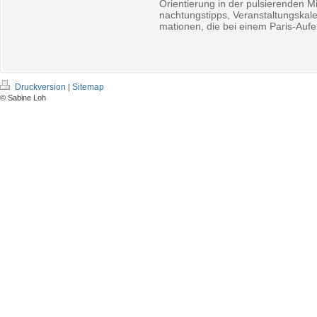
Ori­en­tie­rung in der pul­sie­ren­den Mi
nach­tungs­tipps, Ver­an­stal­tungs­ka­
ma­tio­nen, die bei einem Paris-Auf­ent
Druckversion
Sitemap
|
© Sabine Loh