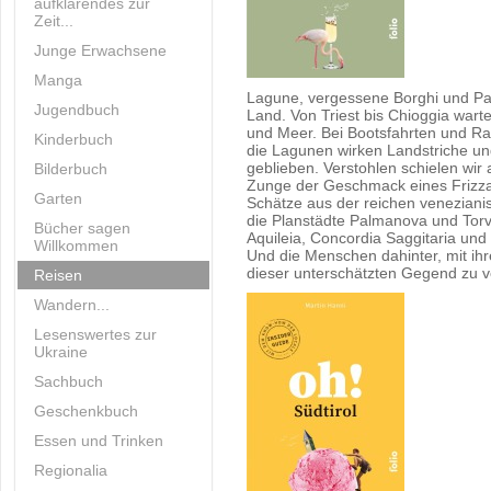
aufklärendes zur
Zeit...
Junge Erwachsene
Manga
Lagune, vergessene Borghi und 
Jugendbuch
Land. Von Triest bis Chioggia wart
und Meer. Bei Bootsfahrten und Ra
Kinderbuch
die Lagunen wirken Landstriche und
geblieben. Verstohlen schielen wir 
Bilderbuch
Zunge der Geschmack eines Frizza
Garten
Schätze aus der reichen venezianis
die Planstädte Palmanova und Torv
Bücher sagen
Aquileia, Concordia Saggitaria und
Willkommen
Und die Menschen dahinter, mit ihr
dieser unterschätzten Gegend zu v
Reisen
Wandern...
Lesenswertes zur
Ukraine
Sachbuch
Geschenkbuch
Essen und Trinken
Regionalia